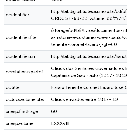
http://bibdig.biblioteca.unesp.br/bd/bf
dc.identifier
ORDCISP-63-88_volume_88/#/74/
/storage/bd/bfr/livros/documentos-int
dc.identifier.file
a-historia-e-costumes-de-s-paulo/vol
tenente-coronel-lazaro-j-glz-60
dc.identifier.uri
http://bibdig.biblioteca.unesp.br/hand
Ofícios dos Senhores Governadores Int
dc.relation.ispartof
Capitania de São Paulo (1817- 1819)
dc.title
Para o Tenente Coronel Lazaro José Glz'
dcdocs.volume.obs
Ofícios enviados entre 1817- 19
unesp.firstPage
60
unesp.volume
LXXXVIII