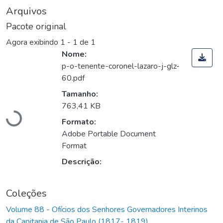
Arquivos
Pacote original
Agora exibindo
1 - 1 de 1
Nome:
p-o-tenente-coronel-lazaro-j-glz-
60.pdf
Carregando...
Tamanho:
763,41 KB
Formato:
Adobe Portable Document
Format
Descrição:
Coleções
Volume 88 - Ofícios dos Senhores Governadores Interinos
da Capitania de São Paulo (1817- 1819)