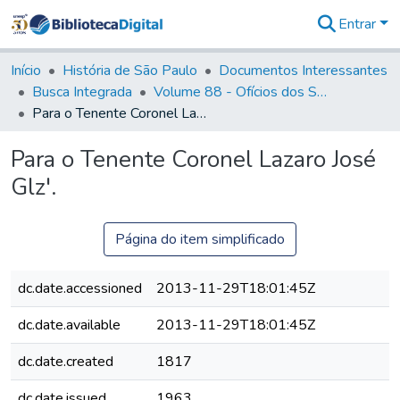
Entrar
Comunidades
&
Início
História de São Paulo
Documentos Interessantes
Coleções
Busca Integrada
Volume 88 - Ofícios dos Senhores Governadores Interinos da Capitania de São Paulo (1817- 1819)
Tudo na
Para o Tenente Coronel Lazaro José Glz'.
Biblioteca
Digital
Para o Tenente Coronel Lazaro José
Estatísticas
Glz'.
Página do item simplificado
dc.date.accessioned
2013-11-29T18:01:45Z
dc.date.available
2013-11-29T18:01:45Z
dc.date.created
1817
dc.date.issued
1963