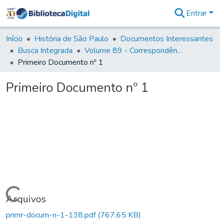
Entrar
Comunidades
&
Início
História de São Paulo
Documentos Interessantes
Coleções
Busca Integrada
Volume 89 - Correspondência do então Governador e Capitão General de São Paulo, Antonio Manoel de Mello Castro (1797-1802)
Tudo na
Primeiro Documento nº 1
Biblioteca
Digital
Primeiro Documento nº 1
Estatísticas
Carregando...
Arquivos
primr-docum-n-1-138.pdf
(767,65 KB)