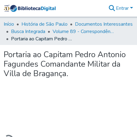
Entrar
Comunidades
&
Início
História de São Paulo
Documentos Interessantes
Coleções
Busca Integrada
Volume 89 - Correspondência do então Governador e Capitão General de São Paulo, Antonio Manoel de Mello Castro (1797-1802)
Tudo na
Portaria ao Capitam Pedro Antonio Fagundes Comandante Militar da Villa de Bragança.
Biblioteca
Digital
Portaria ao Capitam Pedro Antonio
Estatísticas
Fagundes Comandante Militar da
Villa de Bragança.
egando...