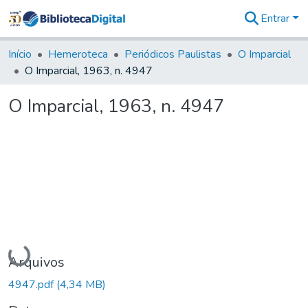
Entrar
Comunidades
&
Início
Hemeroteca
Periódicos Paulistas
O Imparcial
Coleções
O Imparcial, 1963, n. 4947
Tudo na
Biblioteca
O Imparcial, 1963, n. 4947
Digital
Estatísticas
Carregando...
Arquivos
4947.pdf
(4,34 MB)