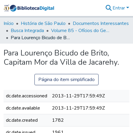
Entrar
Comunidades
&
Início
História de São Paulo
Documentos Interessantes
Coleções
Busca Integrada
Volume 85 - Ofícios do General Francisco da Cunha Menezes (Governador da Capitania): 1782- 1786
Tudo na
Para Lourenço Bicudo de Brito, Capitam Mor da Villa de Jacarehy.
Biblioteca
Digital
Para Lourenço Bicudo de Brito,
Estatísticas
Capitam Mor da Villa de Jacarehy.
Página do item simplificado
dc.date.accessioned
2013-11-29T17:59:49Z
dc.date.available
2013-11-29T17:59:49Z
dc.date.created
1782
dc.date.issued
1961