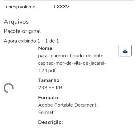
unesp.volume
LXXXV
Arquivos
Pacote original
Agora exibindo
1 - 1 de 1
Nome:
para-lourenco-bicudo-de-brito-
capitao-mor-da-vila-de-jacarei-
124.pdf
Tamanho:
egando...
238,55 KB
Formato:
Adobe Portable Document
Format
Descrição: