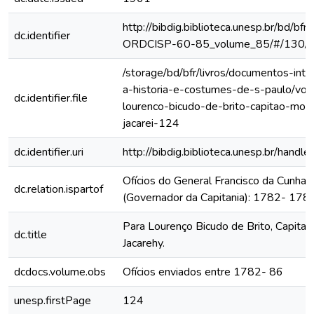
http://bibdig.biblioteca.unesp.br/bd/bf
dc.identifier
ORDCISP-60-85_volume_85/#/130/
/storage/bd/bfr/livros/documentos-int
a-historia-e-costumes-de-s-paulo/vol
dc.identifier.file
lourenco-bicudo-de-brito-capitao-mor-
jacarei-124
dc.identifier.uri
http://bibdig.biblioteca.unesp.br/hand
Ofícios do General Francisco da Cunha
dc.relation.ispartof
(Governador da Capitania): 1782- 178
Para Lourenço Bicudo de Brito, Capitam
dc.title
Jacarehy.
dcdocs.volume.obs
Ofícios enviados entre 1782- 86
unesp.firstPage
124