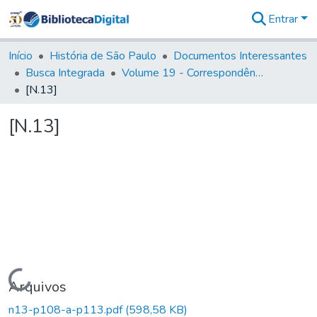
Entrar
Comunidades
&
Início
História de São Paulo
Documentos Interessantes
Coleções
Busca Integrada
Volume 19 - Correspondência do Capital General D. Luiz Antonio de Souza (1767- 70)
Tudo na
[N.13]
Biblioteca
Digital
[N.13]
Estatísticas
Carregando...
Arquivos
n13-p108-a-p113.pdf
(598,58 KB)