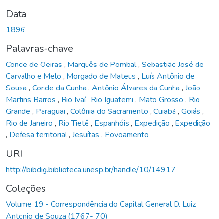
Data
1896
Palavras-chave
Conde de Oeiras
,
Marquês de Pombal
,
Sebastião José de
Carvalho e Melo
,
Morgado de Mateus
,
Luís Antônio de
Sousa
,
Conde da Cunha
,
Antônio Álvares da Cunha
,
João
Martins Barros
,
Rio Ivaí
,
Rio Iguatemi
,
Mato Grosso
,
Rio
Grande
,
Paraguai
,
Colônia do Sacramento
,
Cuiabá
,
Goiás
,
Rio de Janeiro
,
Rio Tietê
,
Espanhóis
,
Expedição
,
Expedição
,
Defesa territorial
,
Jesuítas
,
Povoamento
URI
http://bibdig.biblioteca.unesp.br/handle/10/14917
Coleções
Volume 19 - Correspondência do Capital General D. Luiz
Antonio de Souza (1767- 70)