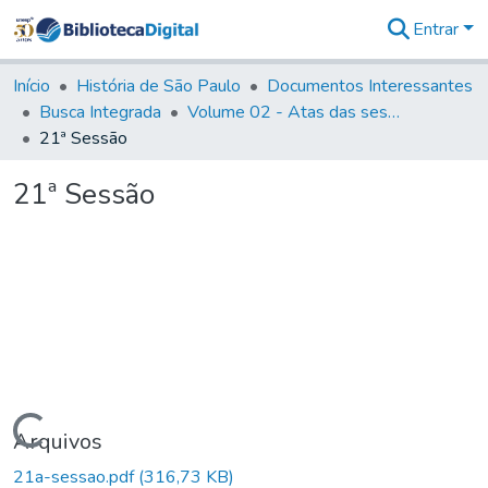
Entrar
Comunidades
&
Início
História de São Paulo
Documentos Interessantes
Coleções
Busca Integrada
Volume 02 - Atas das sessões do Governo Provisório de São Paulo (1821- 22)
Tudo na
21ª Sessão
Biblioteca
Digital
21ª Sessão
Estatísticas
Carregando...
Arquivos
21a-sessao.pdf
(316,73 KB)