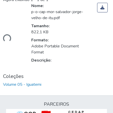
Nome:
p-o-cap-mor-salvador-jorge-
velho-de-itu.pdf
Tamanho:
822,1 KB
gando...
Formato:
Adobe Portable Document
Format
Descrição:
Coleções
Volume 05 - Iguatemi
PARCEIROS