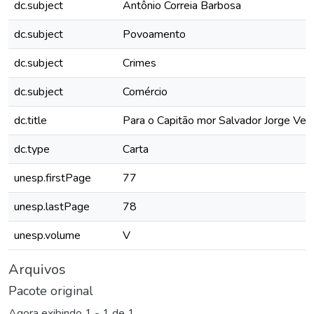
dc.subject
Antônio Correia Barbosa
dc.subject
Povoamento
dc.subject
Crimes
dc.subject
Comércio
dc.title
Para o Capitão mor Salvador Jorge Velh
dc.type
Carta
unesp.firstPage
77
unesp.lastPage
78
unesp.volume
V
Arquivos
Pacote original
Agora exibindo
1 - 1 de 1