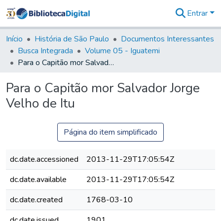
Entrar
Comunidades
&
Início
História de São Paulo
Documentos Interessantes
Coleções
Busca Integrada
Volume 05 - Iguatemi
Tudo na
Para o Capitão mor Salvador Jorge Velho de Itu
Biblioteca
Digital
Para o Capitão mor Salvador Jorge
Estatísticas
Velho de Itu
Página do item simplificado
dc.date.accessioned
2013-11-29T17:05:54Z
dc.date.available
2013-11-29T17:05:54Z
dc.date.created
1768-03-10
dc.date.issued
1901