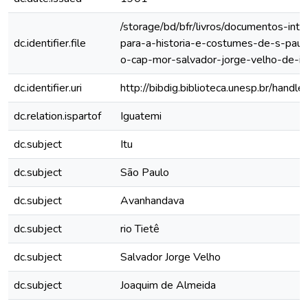
/storage/bd/bfr/livros/documentos-int
dc.identifier.file
para-a-historia-e-costumes-de-s-paulo
o-cap-mor-salvador-jorge-velho-de-it
dc.identifier.uri
http://bibdig.biblioteca.unesp.br/hand
dc.relation.ispartof
Iguatemi
dc.subject
Itu
dc.subject
São Paulo
dc.subject
Avanhandava
dc.subject
rio Tietê
dc.subject
Salvador Jorge Velho
dc.subject
Joaquim de Almeida