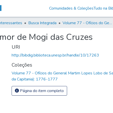
Comunidades & Coleções
Tudo na Bib
nteressantes
Busca Integrada
Volume 77 - Ofícios do General Martim Lopes Lobo de Saldanha (Governador da Capitania): 1776-1777
-mor de Mogi das Cruzes
URI
http://bibdig.biblioteca.unesp.br/handle/10/17263
Coleções
Volume 77 - Ofícios do General Martim Lopes Lobo de S
da Capitania): 1776-1777
Página do item completo