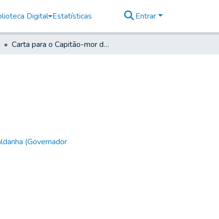
lioteca Digital
Estatísticas
Entrar
Carta para o Capitão-mor de Mogi das Cruzes
aldanha (Governador