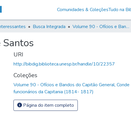
Comunidades & Coleções
Tudo na Bib
nteressantes
Busca Integrada
Volume 90 - Ofícios e Bandos do Capitão General, Conde de Palma, aos funcionários da Capitania (1814- 1817)
 Santos
URI
http://bibdig.biblioteca.unesp.br/handle/10/22357
Coleções
Volume 90 - Ofícios e Bandos do Capitão General, Conde
funcionários da Capitania (1814- 1817)
Página do item completo