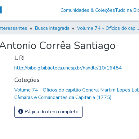
Comunidades & Coleções
Tudo na Bib
nteressantes
Busca Integrada
Volume 74 - Ofícios do capitão General Martim Lopes Lobo de Saldanha às Câmaras e Comandantes da Capitania (1775)
 Antonio Corrêa Santiago
URI
http://bibdig.biblioteca.unesp.br/handle/10/16484
Coleções
Volume 74 - Ofícios do capitão General Martim Lopes Lo
Câmaras e Comandantes da Capitania (1775)
Página do item completo