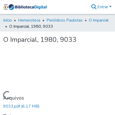
Entrar
Comunidades
&
Início
Hemeroteca
Periódicos Paulistas
O Imparcial
Coleções
O Imparcial, 1980, 9033
Tudo na
Biblioteca
O Imparcial, 1980, 9033
Digital
Estatísticas
Carregando...
Arquivos
9033.pdf
(6,17 MB)