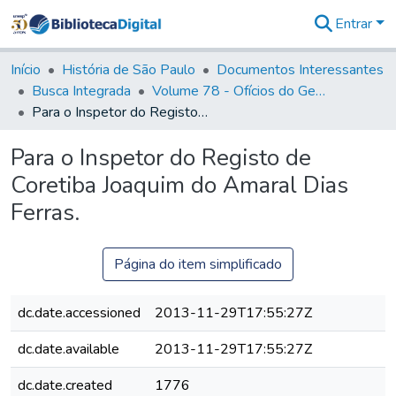
Entrar
Comunidades
&
Início
História de São Paulo
Documentos Interessantes
Coleções
Busca Integrada
Volume 78 - Ofícios do General Martim Lopes Lobo de Saldanha (1777)
Tudo na
Para o Inspetor do Registo de Coretiba Joaquim do Amaral Dias Ferras.
Biblioteca
Digital
Para o Inspetor do Registo de
Estatísticas
Coretiba Joaquim do Amaral Dias
Ferras.
Página do item simplificado
dc.date.accessioned
2013-11-29T17:55:27Z
dc.date.available
2013-11-29T17:55:27Z
dc.date.created
1776