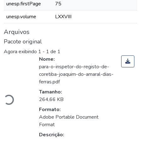
unesp.firstPage
75
unesp.volume
LXXVIII
Arquivos
Pacote original
Agora exibindo
1 - 1 de 1
Nome:
para-o-inspetor-do-registo-de-
coretiba-joaquim-do-amaral-dias-
egando...
ferras.pdf
Tamanho:
264,66 KB
Formato:
Adobe Portable Document
Format
Descrição: