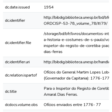
dc.date.issued
1954
http://bibdig.biblioteca.unesp.br/bd/bf
dc.identifier
ORDCISP-53-78_volume_78/#/79/
/storage/bd/bfr/livros/documentos-int
a-historia-e-costumes-de-s-paulo/vol-l
dc.identifier.file
inspetor-do-registo-de-coretiba-joaq
dias-ferras
dc.identifier.uri
http://bibdig.biblioteca.unesp.br/hand
Ofícios do General Martim Lopes Lobo
dc.relation.ispartof
(Governador da Capitania): 1776-1777
Para o Inspetor do Registo de Coretib
dc.title
Amaral Dias Ferras.
dcdocs.volume.obs
Ofícios enviados entre 1776- 77