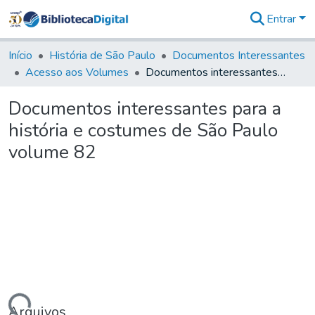
Entrar
Comunidades
&
Início
História de São Paulo
Documentos Interessantes
Coleções
Acesso aos Volumes
Documentos interessantes para a história e costumes de São Paulo volume 82
Tudo na
Biblioteca
Documentos interessantes para a
Digital
história e costumes de São Paulo
Estatísticas
volume 82
Arquivos