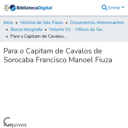
Entrar
Comunidades
&
Início
História de São Paulo
Documentos Interessantes
Coleções
Busca Integrada
Volume 92 - Ofícios do General D. Luiz aos diversos funcionários da Capitania (1768- 1772)
Tudo na
Para o Capitam de Cavalos de Sorocaba Francisco Manoel Fiuza
Biblioteca
Digital
Para o Capitam de Cavalos de
Estatísticas
Sorocaba Francisco Manoel Fiuza
Carregando...
Arquivos