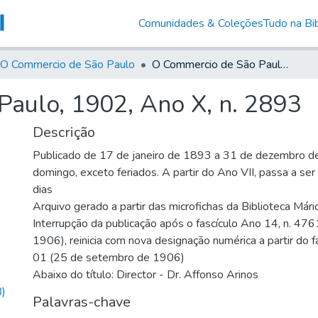
Comunidades & Coleções
Tudo na Bib
O Commercio de São Paulo
O Commercio de São Paulo, 1902, Ano X, n. 2893
aulo, 1902, Ano X, n. 2893
Descrição
Publicado de 17 de janeiro de 1893 a 31 de dezembro d
domingo, exceto feriados. A partir do Ano VII, passa a se
dias
Arquivo gerado a partir das microfichas da Biblioteca Már
Interrupção da publicação após o fascículo Ano 14, n. 476
1906), reinicia com nova designação numérica a partir do f
01 (25 de setembro de 1906)
Abaixo do título: Director - Dr. Affonso Arinos
)
Palavras-chave