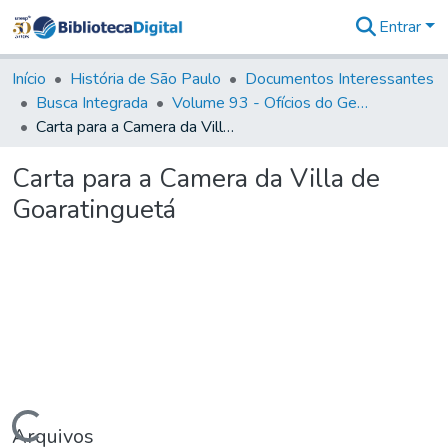
Entrar
Comunidades
&
Início
História de São Paulo
Documentos Interessantes
Coleções
Busca Integrada
Volume 93 - Ofícios do General D. Luiz em favor da praça do Iguatemi (1775)
Tudo na
Carta para a Camera da Villa de Goaratinguetá
Biblioteca
Digital
Carta para a Camera da Villa de
Estatísticas
Goaratinguetá
Carregando...
Arquivos