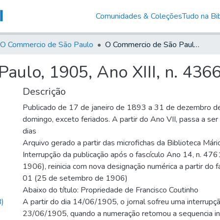
Comunidades & Coleções
Tudo na Bib
O Commercio de São Paulo
O Commercio de São Paulo, 1905, Ano XIII, n. 4366
aulo, 1905, Ano XIII, n. 436
Descrição
Publicado de 17 de janeiro de 1893 a 31 de dezembro d
domingo, exceto feriados. A partir do Ano VII, passa a se
dias
Arquivo gerado a partir das microfichas da Biblioteca Már
Interrupção da publicação após o fascículo Ano 14, n. 476
1906), reinicia com nova designação numérica a partir do f
01 (25 de setembro de 1906)
Abaixo do título: Propriedade de Francisco Coutinho
)
A partir do dia 14/06/1905, o jornal sofreu uma interrupçã
23/06/1905, quando a numeração retomou a sequencia in