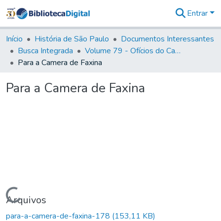
Entrar
Comunidades
&
Início
História de São Paulo
Documentos Interessantes
Coleções
Busca Integrada
Volume 79 - Ofícios do Capitão General Martim Lopes Lobo de Saldanha (1777)
Tudo na
Para a Camera de Faxina
Biblioteca
Digital
Para a Camera de Faxina
Estatísticas
Carregando...
Arquivos
para-a-camera-de-faxina-178
(153,11 KB)