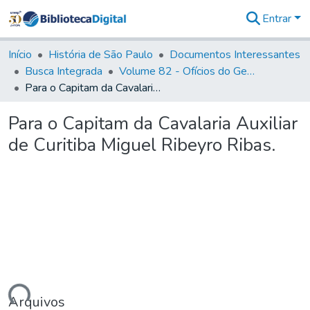
Entrar
Comunidades
&
Início
História de São Paulo
Documentos Interessantes
Coleções
Busca Integrada
Volume 82 - Ofícios do General Martim Lopes Lobo de Saldanha (Governador da Capitania): 1779- 1780
Tudo na
Para o Capitam da Cavalaria Auxiliar de Curitiba Miguel Ribeyro Ribas.
Biblioteca
Digital
Para o Capitam da Cavalaria Auxiliar
Estatísticas
de Curitiba Miguel Ribeyro Ribas.
Arquivos