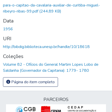
egando...
para-o-capitao-da-cavalaria-auxiliar-de-curitiba-miguel-
ribeyro-ribas-99.pdf
(244,89 KB)
Data
1956
URI
http://bibdig.biblioteca.unesp.br/handle/10/18618
Coleções
Volume 82 - Ofícios do General Martim Lopes Lobo de
Saldanha (Governador da Capitania): 1779- 1780
Página do item completo
PARCEIROS