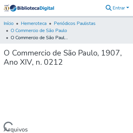
Entrar
Comunidades
&
Início
Hemeroteca
Periódicos Paulistas
Coleções
O Commercio de São Paulo
Tudo na
O Commercio de São Paulo, 1907, Ano XIV, n. 0212
Biblioteca
Digital
O Commercio de São Paulo, 1907,
Estatísticas
Ano XIV, n. 0212
Arquivos