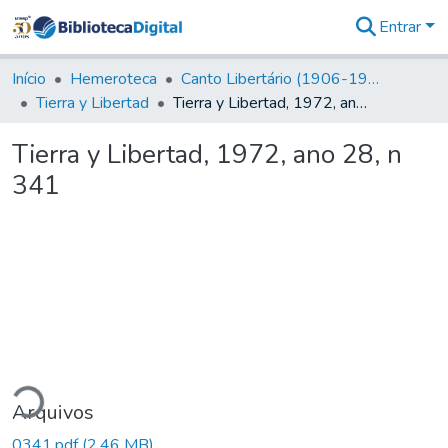
Entrar
Comunidades
&
Início
Hemeroteca
Canto Libertário (1906-1995)
Coleções
Tierra y Libertad
Tierra y Libertad, 1972, ano 28, n 341
Tudo na
Biblioteca
Tierra y Libertad, 1972, ano 28, n
Digital
341
Estatísticas
gando...
Arquivos
0341.pdf
(2,46 MB)