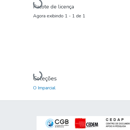
Carregando...
Pacote de licença
Agora exibindo
1 - 1 de 1
Carregando...
Coleções
O Imparcial