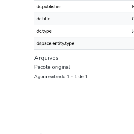
dc.publisher
dc.title
dc.type
J
dspace.entity.type
Arquivos
Pacote original
Agora exibindo
1 - 1 de 1