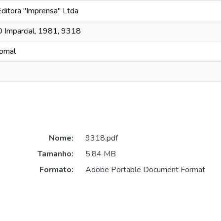
Editora "Imprensa" Ltda
O Imparcial, 1981, 9318
ornal
Nome:
9318.pdf
Tamanho:
5,84 MB
Formato:
Adobe Portable Document Format