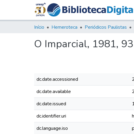
Início
Hemeroteca
Periódicos Paulistas
O Imparcial, 1981, 9
dc.date.accessioned
dc.date.available
dc.date.issued
dc.identifier.uri
dc.language.iso