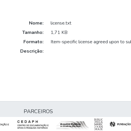
Nome:
license.txt
Tamanho:
1,71 KB
Formato:
Item-specific license agreed upon to s
Descrição:
PARCEIROS