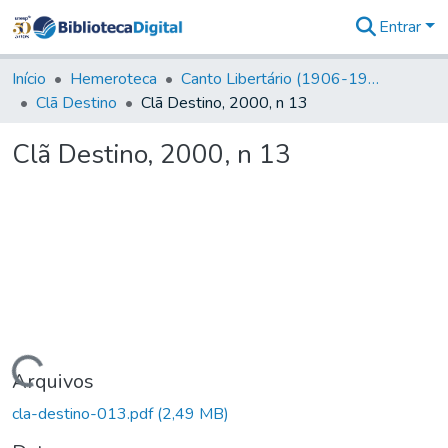
Entrar
Comunidades
&
Início
Hemeroteca
Canto Libertário (1906-1995)
Coleções
Clã Destino
Clã Destino, 2000, n 13
Tudo na
Biblioteca
Clã Destino, 2000, n 13
Digital
Estatísticas
Carregando...
Arquivos
cla-destino-013.pdf
(2,49 MB)