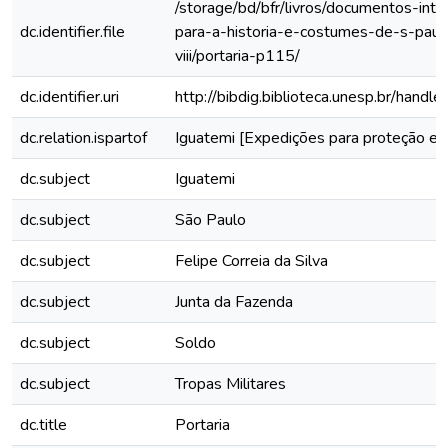
/storage/bd/bfr/livros/documentos-int
dc.identifier.file
para-a-historia-e-costumes-de-s-paul
viii/portaria-p115/
dc.identifier.uri
http://bibdig.biblioteca.unesp.br/hand
dc.relation.ispartof
Iguatemi [Expedições para proteção e 
dc.subject
Iguatemi
dc.subject
São Paulo
dc.subject
Felipe Correia da Silva
dc.subject
Junta da Fazenda
dc.subject
Soldo
dc.subject
Tropas Militares
dc.title
Portaria