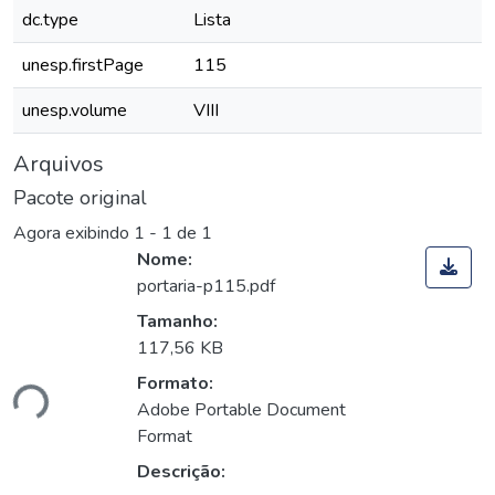
dc.type
Lista
unesp.firstPage
115
unesp.volume
VIII
Arquivos
Pacote original
Agora exibindo
1 - 1 de 1
Nome:
portaria-p115.pdf
Tamanho:
117,56 KB
Formato:
ndo...
Adobe Portable Document
Format
Descrição: