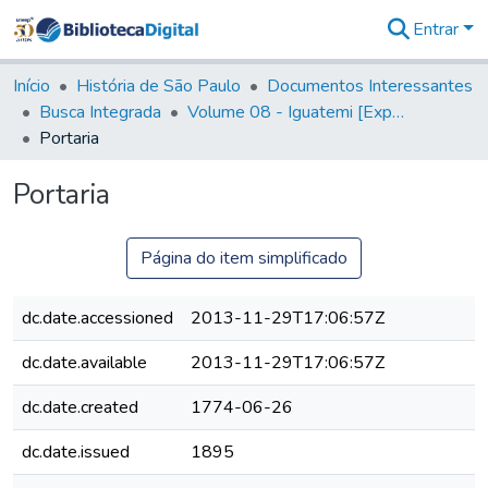
Entrar
Comunidades
&
Início
História de São Paulo
Documentos Interessantes
Coleções
Busca Integrada
Volume 08 - Iguatemi [Expedições para proteção e sustento]
Tudo na
Portaria
Biblioteca
Digital
Portaria
Estatísticas
Página do item simplificado
dc.date.accessioned
2013-11-29T17:06:57Z
dc.date.available
2013-11-29T17:06:57Z
dc.date.created
1774-06-26
dc.date.issued
1895