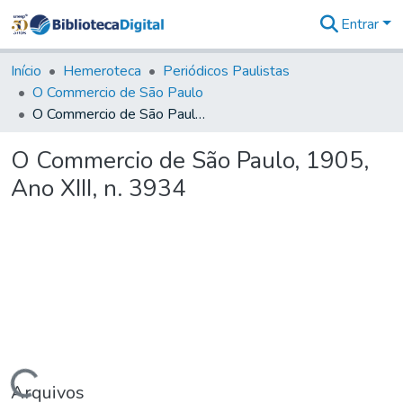
Entrar
Comunidades
&
Início
Hemeroteca
Periódicos Paulistas
Coleções
O Commercio de São Paulo
Tudo na
O Commercio de São Paulo, 1905, Ano XIII, n. 3934
Biblioteca
Digital
O Commercio de São Paulo, 1905,
Estatísticas
Ano XIII, n. 3934
Arquivos