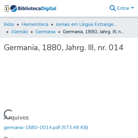
Entrar
Comunidades
&
Início
Hemeroteca
Jornais em Língua Estrangeira
Coleções
Alemão
Germania
Germania, 1880, Jahrg. III, nr. 014
Tudo na
Biblioteca
Germania, 1880, Jahrg. III, nr. 014
Digital
Estatísticas
Carregando...
Arquivos
germania-1880-0014.pdf
(573,48 KB)