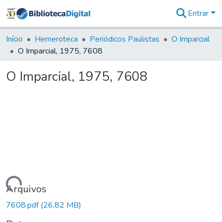
Entrar
Comunidades
&
Início
Hemeroteca
Periódicos Paulistas
O Imparcial
Coleções
O Imparcial, 1975, 7608
Tudo na
Biblioteca
O Imparcial, 1975, 7608
Digital
Estatísticas
Carregando...
Arquivos
7608.pdf
(26,82 MB)