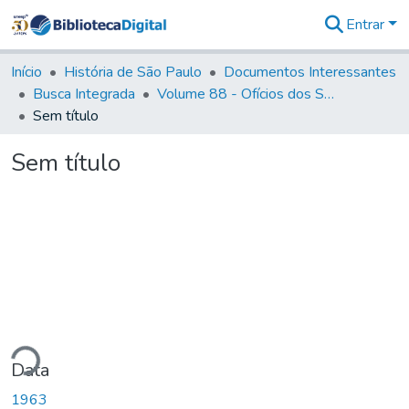
Entrar
Comunidades
&
Início
História de São Paulo
Documentos Interessantes
Coleções
Busca Integrada
Volume 88 - Ofícios dos Senhores Governadores Interinos da Capitania de São Paulo (1817- 1819)
Tudo na
Sem título
Biblioteca
Digital
Sem título
Estatísticas
ndo...
Data
1963