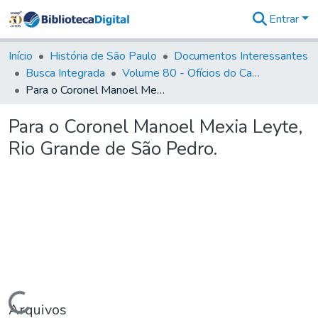
Entrar
Comunidades
&
Início
História de São Paulo
Documentos Interessantes
Coleções
Busca Integrada
Volume 80 - Ofícios do Capitão General Martim Lopes Lobo de Saldanha (1777-1780)
Tudo na
Para o Coronel Manoel Mexia Leyte, Rio Grande de São Pedro.
Biblioteca
Digital
Para o Coronel Manoel Mexia Leyte,
Estatísticas
Rio Grande de São Pedro.
Carregando...
Arquivos