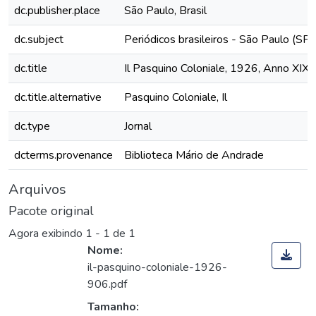
dc.publisher.place
São Paulo, Brasil
dc.subject
Periódicos brasileiros - São Paulo (SP)
dc.title
Il Pasquino Coloniale, 1926, Anno XIX,
dc.title.alternative
Pasquino Coloniale, Il
dc.type
Jornal
dcterms.provenance
Biblioteca Mário de Andrade
Arquivos
Pacote original
Agora exibindo
1 - 1 de 1
Nome:
il-pasquino-coloniale-1926-
906.pdf
Tamanho: