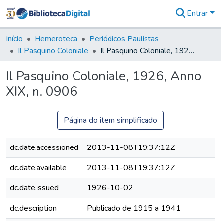
Entrar
Comunidades
&
Início
Hemeroteca
Periódicos Paulistas
Coleções
Il Pasquino Coloniale
Il Pasquino Coloniale, 1926, Anno XIX, n. 0906
Tudo na
Biblioteca
Il Pasquino Coloniale, 1926, Anno
Digital
XIX, n. 0906
Estatísticas
Página do item simplificado
dc.date.accessioned
2013-11-08T19:37:12Z
dc.date.available
2013-11-08T19:37:12Z
dc.date.issued
1926-10-02
dc.description
Publicado de 1915 a 1941