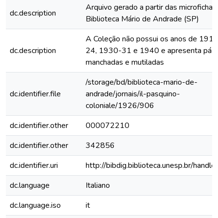
Arquivo gerado a partir das microfichas
dc.description
Biblioteca Mário de Andrade (SP)
A Coleção não possui os anos de 191
dc.description
24, 1930-31 e 1940 e apresenta pági
manchadas e mutiladas
/storage/bd/biblioteca-mario-de-
dc.identifier.file
andrade/jornais/il-pasquino-
coloniale/1926/906
dc.identifier.other
000072210
dc.identifier.other
342856
dc.identifier.uri
http://bibdig.biblioteca.unesp.br/handl
dc.language
Italiano
dc.language.iso
it