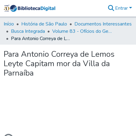
Entrar
Comunidades
&
Início
História de São Paulo
Documentos Interessantes
Coleções
Busca Integrada
Volume 83 - Ofícios do General Martim Lopes Lobo de Saldanha (Governador da Capitania): 1780- 1782
Tudo na
Para Antonio Correya de Lemos Leyte Capitam mor da Villa da Parnaíba
Biblioteca
Digital
Para Antonio Correya de Lemos
Estatísticas
Leyte Capitam mor da Villa da
Parnaíba