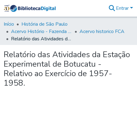
Entrar
Comunidades
&
Início
História de São Paulo
Coleções
Acervo Histório - Fazenda Lageado
Acervo historico FCA
Tudo na
Relatório das Atividades da Estação Experimental de Botucatu - Relativo ao Exercício de 1957-1958.
Biblioteca
Digital
Relatório das Atividades da Estação
Estatísticas
Experimental de Botucatu -
Relativo ao Exercício de 1957-
1958.