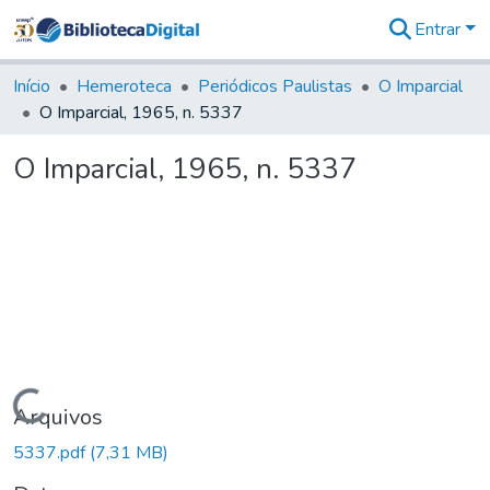
Entrar
Comunidades
&
Início
Hemeroteca
Periódicos Paulistas
O Imparcial
Coleções
O Imparcial, 1965, n. 5337
Tudo na
Biblioteca
O Imparcial, 1965, n. 5337
Digital
Estatísticas
Carregando...
Arquivos
5337.pdf
(7,31 MB)