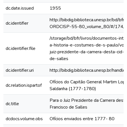
dc.date.issued
1955
http://bibdig.biblioteca.unesp.br/bd/bf
dc.identifier
ORDCISP-55-80_volume_80/#/174/
/storage/bd/bfr/livros/documentos-int
a-historia-e-costumes-de-s-paulo/vol-
dc.identifier.file
juiz-prezidente-da-camera-desta-cid-jo
de-salles
dc.identifier.uri
http://bibdig.biblioteca.unesp.br/hand
Ofícios do Capitão General Martim Lo
dc.relation.ispartof
Saldanha (1777-1780)
Para o Juiz Prezidente da Camera dest
dc.title
Francisco de Salles
dcdocs.volume.obs
Ofícios enviados entre 1777- 80