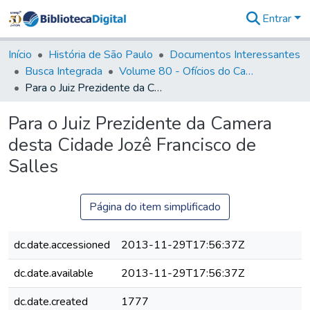
Entrar
Comunidades
&
Início
História de São Paulo
Documentos Interessantes
Coleções
Busca Integrada
Volume 80 - Ofícios do Capitão General Martim Lopes Lobo de Saldanha (1777-1780)
Tudo na
Para o Juiz Prezidente da Camera desta Cidade Jozê Francisco de Salles
Biblioteca
Digital
Para o Juiz Prezidente da Camera
Estatísticas
desta Cidade Jozê Francisco de
Salles
Página do item simplificado
dc.date.accessioned
2013-11-29T17:56:37Z
dc.date.available
2013-11-29T17:56:37Z
dc.date.created
1777