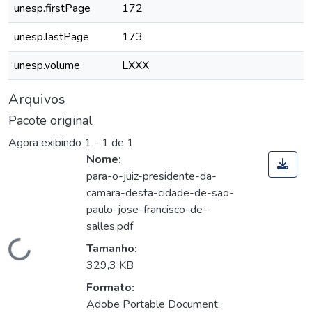
unesp.firstPage
172
unesp.lastPage
173
unesp.volume
LXXX
Arquivos
Pacote original
Agora exibindo
1 - 1 de 1
Nome:
para-o-juiz-presidente-da-
camara-desta-cidade-de-sao-
paulo-jose-francisco-de-
salles.pdf
Carregando...
Tamanho:
329,3 KB
Formato:
Adobe Portable Document