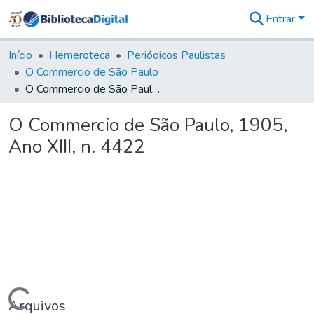
Entrar
Comunidades
&
Início
Hemeroteca
Periódicos Paulistas
Coleções
O Commercio de São Paulo
Tudo na
O Commercio de São Paulo, 1905, Ano XIII, n. 4422
Biblioteca
Digital
O Commercio de São Paulo, 1905,
Estatísticas
Ano XIII, n. 4422
Arquivos