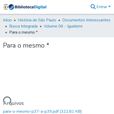
Entrar
Comunidades
&
Início
História de São Paulo
Documentos Interessantes
Coleções
Busca Integrada
Volume 06 - Iguatemi
Tudo na
Para o mesmo *
Biblioteca
Digital
Para o mesmo *
Estatísticas
ando...
Arquivos
para-o-mesmo-p37-a-p39.pdf
(322,81 KB)