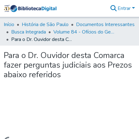
Entrar
Comunidades
&
Início
História de São Paulo
Documentos Interessantes
Coleções
Busca Integrada
Volume 84 - Ofícios do General Martins Lopes de Saldanha (Governador da Capitania): 1782- 1786
Tudo na
Para o Dr. Ouvidor desta Comarca fazer perguntas judiciais aos Prezos abaixo referidos
Biblioteca
Digital
Para o Dr. Ouvidor desta Comarca
Estatísticas
fazer perguntas judiciais aos Prezos
abaixo referidos