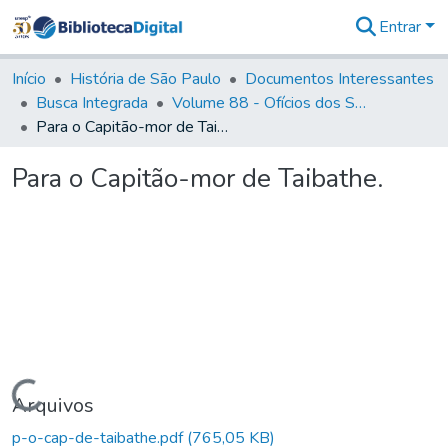
Entrar
Comunidades
&
Início
História de São Paulo
Documentos Interessantes
Coleções
Busca Integrada
Volume 88 - Ofícios dos Senhores Governadores Interinos da Capitania de São Paulo (1817- 1819)
Tudo na
Para o Capitão-mor de Taibathe.
Biblioteca
Digital
Para o Capitão-mor de Taibathe.
Estatísticas
Carregando...
Arquivos
p-o-cap-de-taibathe.pdf
(765,05 KB)