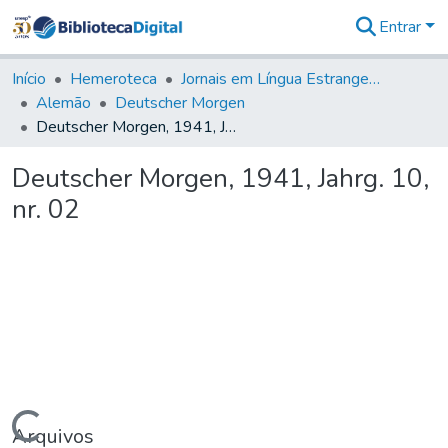
Entrar
Comunidades
&
Início
Hemeroteca
Jornais em Língua Estrangeira
Coleções
Alemão
Deutscher Morgen
Tudo na
Deutscher Morgen, 1941, Jahrg. 10, nr. 02
Biblioteca
Digital
Deutscher Morgen, 1941, Jahrg. 10,
Estatísticas
nr. 02
Arquivos