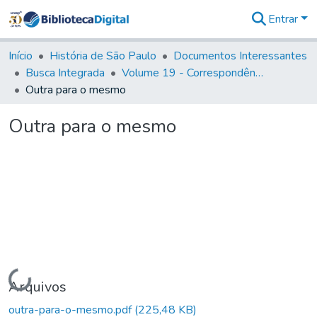
Entrar
Comunidades
&
Início
História de São Paulo
Documentos Interessantes
Coleções
Busca Integrada
Volume 19 - Correspondência do Capital General D. Luiz Antonio de Souza (1767- 70)
Tudo na
Outra para o mesmo
Biblioteca
Digital
Outra para o mesmo
Estatísticas
Carregando...
Arquivos
outra-para-o-mesmo.pdf
(225,48 KB)