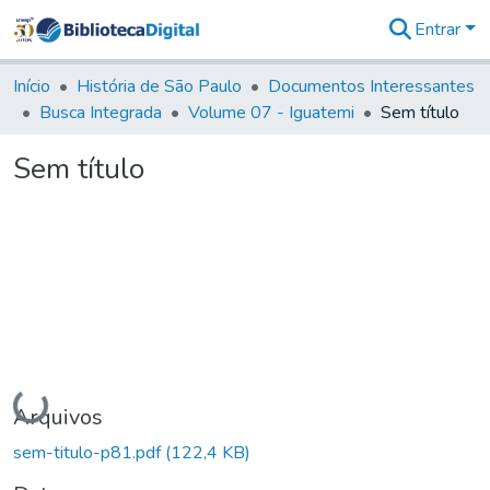
Entrar
Comunidades
&
Início
História de São Paulo
Documentos Interessantes
Coleções
Busca Integrada
Volume 07 - Iguatemi
Sem título
Tudo na
Biblioteca
Sem título
Digital
Estatísticas
Carregando...
Arquivos
sem-titulo-p81.pdf
(122,4 KB)