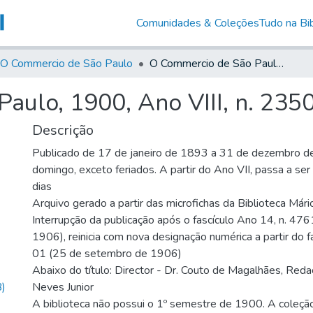
Comunidades & Coleções
Tudo na Bib
O Commercio de São Paulo
O Commercio de São Paulo, 1900, Ano VIII, n. 2350
aulo, 1900, Ano VIII, n. 235
Descrição
Publicado de 17 de janeiro de 1893 a 31 de dezembro d
domingo, exceto feriados. A partir do Ano VII, passa a se
dias
Arquivo gerado a partir das microfichas da Biblioteca Már
Interrupção da publicação após o fascículo Ano 14, n. 476
1906), reinicia com nova designação numérica a partir do f
01 (25 de setembro de 1906)
Abaixo do título: Director - Dr. Couto de Magalhães, Reda
)
Neves Junior
A biblioteca não possui o 1º semestre de 1900. A coleçã