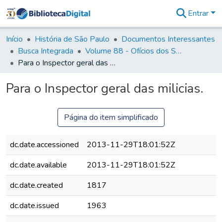
Entrar
Comunidades
&
Início
História de São Paulo
Documentos Interessantes
Coleções
Busca Integrada
Volume 88 - Ofícios dos Senhores Governadores Interinos da Capitania de São Paulo (1817- 1819)
Tudo na
Para o Inspector geral das milicias.
Biblioteca
Digital
Para o Inspector geral das milicias.
Estatísticas
Página do item simplificado
dc.date.accessioned
2013-11-29T18:01:52Z
dc.date.available
2013-11-29T18:01:52Z
dc.date.created
1817
dc.date.issued
1963