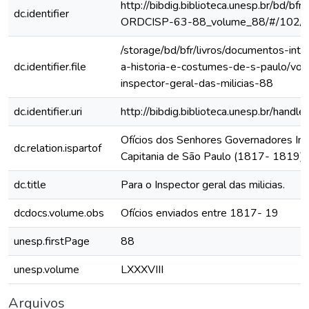
http://bibdig.biblioteca.unesp.br/bd/bf
dc.identifier
ORDCISP-63-88_volume_88/#/102/
/storage/bd/bfr/livros/documentos-int
dc.identifier.file
a-historia-e-costumes-de-s-paulo/vol
inspector-geral-das-milicias-88
dc.identifier.uri
http://bibdig.biblioteca.unesp.br/hand
Ofícios dos Senhores Governadores Int
dc.relation.ispartof
Capitania de São Paulo (1817- 1819)
dc.title
Para o Inspector geral das milicias.
dcdocs.volume.obs
Ofícios enviados entre 1817- 19
unesp.firstPage
88
unesp.volume
LXXXVIII
Arquivos