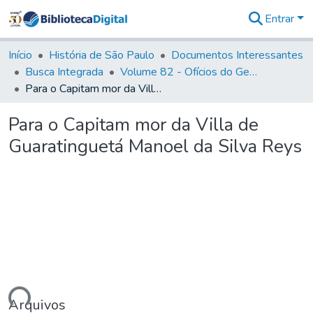
Entrar
Comunidades
&
Início
História de São Paulo
Documentos Interessantes
Coleções
Busca Integrada
Volume 82 - Ofícios do General Martim Lopes Lobo de Saldanha (Governador da Capitania): 1779- 1780
Tudo na
Para o Capitam mor da Villa de Guaratinguetá Manoel da Silva Reys
Biblioteca
Digital
Para o Capitam mor da Villa de
Estatísticas
Guaratinguetá Manoel da Silva Reys
Arquivos