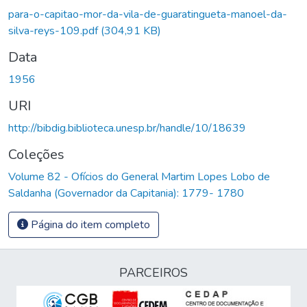
gando...
para-o-capitao-mor-da-vila-de-guaratingueta-manoel-da-
silva-reys-109.pdf
(304,91 KB)
Data
1956
URI
http://bibdig.biblioteca.unesp.br/handle/10/18639
Coleções
Volume 82 - Ofícios do General Martim Lopes Lobo de
Saldanha (Governador da Capitania): 1779- 1780
Página do item completo
PARCEIROS