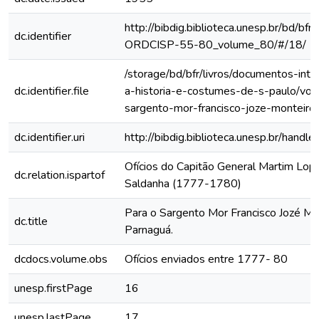
http://bibdig.biblioteca.unesp.br/bd/bf
dc.identifier
ORDCISP-55-80_volume_80/#/18/
/storage/bd/bfr/livros/documentos-int
dc.identifier.file
a-historia-e-costumes-de-s-paulo/vol-
sargento-mor-francisco-joze-monteiro
dc.identifier.uri
http://bibdig.biblioteca.unesp.br/hand
Ofícios do Capitão General Martim Lo
dc.relation.ispartof
Saldanha (1777-1780)
Para o Sargento Mor Francisco Jozé Mo
dc.title
Parnaguá.
dcdocs.volume.obs
Ofícios enviados entre 1777- 80
unesp.firstPage
16
unesp.lastPage
17