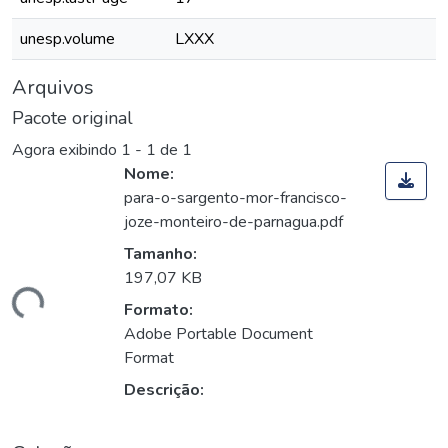
unesp.volume
LXXX
Arquivos
Pacote original
Agora exibindo
1 - 1 de 1
Nome:
para-o-sargento-mor-francisco-
joze-monteiro-de-parnagua.pdf
Tamanho:
197,07 KB
gando...
Formato:
Adobe Portable Document
Format
Descrição: