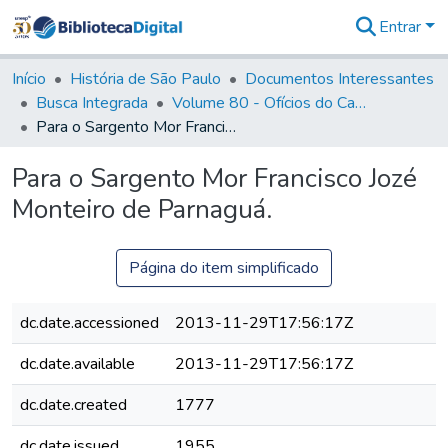
Entrar
Comunidades
&
Início
História de São Paulo
Documentos Interessantes
Coleções
Busca Integrada
Volume 80 - Ofícios do Capitão General Martim Lopes Lobo de Saldanha (1777-1780)
Tudo na
Para o Sargento Mor Francisco Jozé Monteiro de Parnaguá.
Biblioteca
Digital
Para o Sargento Mor Francisco Jozé
Estatísticas
Monteiro de Parnaguá.
Página do item simplificado
dc.date.accessioned
2013-11-29T17:56:17Z
dc.date.available
2013-11-29T17:56:17Z
dc.date.created
1777
dc.date.issued
1955