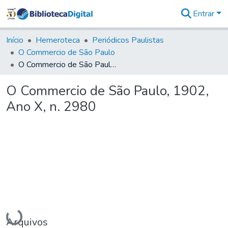
Entrar
Comunidades
&
Início
Hemeroteca
Periódicos Paulistas
Coleções
O Commercio de São Paulo
Tudo na
O Commercio de São Paulo, 1902, Ano X, n. 2980
Biblioteca
Digital
O Commercio de São Paulo, 1902,
Estatísticas
Ano X, n. 2980
Carregando...
Arquivos