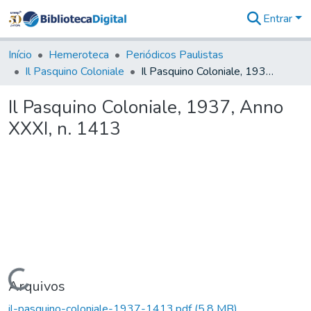
Entrar
Comunidades
&
Início
Hemeroteca
Periódicos Paulistas
Coleções
Il Pasquino Coloniale
Il Pasquino Coloniale, 1937, Anno XXXI, n. 1413
Tudo na
Biblioteca
Il Pasquino Coloniale, 1937, Anno
Digital
XXXI, n. 1413
Estatísticas
Carregando...
Arquivos
il-pasquino-coloniale-1937-1413.pdf
(5,8 MB)