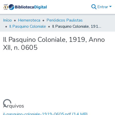
Entrar
Comunidades
&
Início
Hemeroteca
Periódicos Paulistas
Coleções
Il Pasquino Coloniale
Il Pasquino Coloniale, 1919, Anno XII, n. 0605
Tudo na
Biblioteca
Il Pasquino Coloniale, 1919, Anno
Digital
XII, n. 0605
Estatísticas
Carregando...
Arquivos
il-pasquino-coloniale-1919-0605.pdf
(3,4 MB)