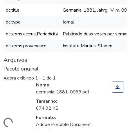
dc.title
Germania, 1881, Jahrg. IV, nr. 099
dc.type
Jornal
dcterms.accrualPeriodicity
Publicado duas vezes por seman
dcterms.provenance
Instituto Martius-Staden
Arquivos
Pacote original
Agora exibindo
1 - 1 de 1
Nome:
germania-1881-0099.pdf
Tamanho:
674,92 KB
Formato:
Adobe Portable Document