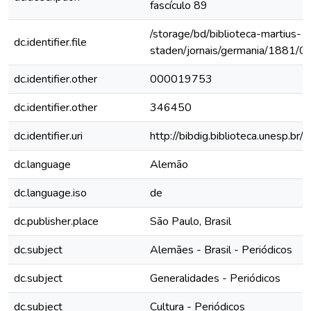
fascículo 89
/storage/bd/biblioteca-martius-
dc.identifier.file
staden/jornais/germania/1881/0
dc.identifier.other
000019753
dc.identifier.other
346450
dc.identifier.uri
http://bibdig.biblioteca.unesp.b
dc.language
Alemão
dc.language.iso
de
dc.publisher.place
São Paulo, Brasil
dc.subject
Alemães - Brasil - Periódicos
dc.subject
Generalidades - Periódicos
dc.subject
Cultura - Periódicos