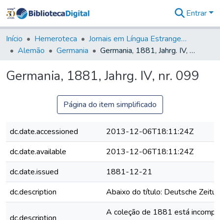
Entrar
Comunidades
&
Início
Hemeroteca
Jornais em Língua Estrangeira
Coleções
Alemão
Germania
Germania, 1881, Jahrg. IV, nr. 099
Tudo na
Biblioteca
Germania, 1881, Jahrg. IV, nr. 099
Digital
Estatísticas
Página do item simplificado
dc.date.accessioned
2013-12-06T18:11:24Z
dc.date.available
2013-12-06T18:11:24Z
dc.date.issued
1881-12-21
dc.description
Abaixo do título: Deutsche Zeitung
A coleção de 1881 está incomplet
dc.description